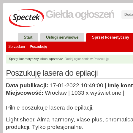
Giełda
ogłoszeń
Doda
Start
Usługi serwisowe
Sprzęt kosmetyczny
Sprzedam
Poszukuję
Sprzęt kosmetyczny, skup, sprzedaż.
Dodaj ogłoszenie w Poszukuję
Poszukuję lasera do epilacji
Data publikacji:
17-01-2022 10:49:00 |
Imię kon
Miejscowość:
Wrocław | 1033 x wyświetlone |
Pilnie poszukuje lasera do epilacji.
Light sheer, Alma harmony, xlase plus, chromatica 
produkcji. Tylko profesjonalne.