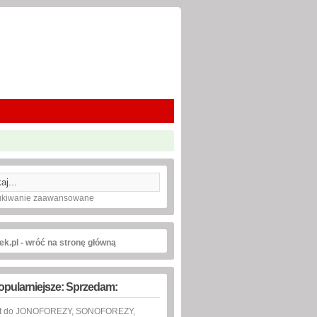
kiwanie zaawansowane
ek.pl - wróć na stronę główną
opularniejsze: Sprzedam:
at do JONOFOREZY, SONOFOREZY,