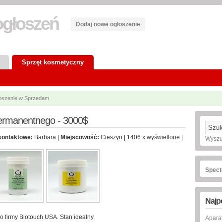
głoszeń
Dodaj nowe ogłoszenie
Sprzęt kosmetyczny
łoszenie w Sprzedam
permanentnego - 3000$
kontaktowe:
Barbara |
Miejscowość:
Cieszyn | 1406 x wyświetlone |
Wyszu
Spect
Najp
firmy Biotouch USA. Stan idealny.
Apar