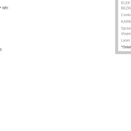
ELEK
igły :
BEZIG
Conto
KARBOK
Sprze
shape-
Laser
*Ostat
50