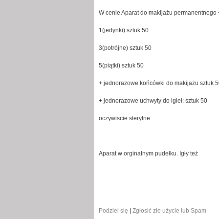
W cenie Aparat do makijażu permanentnego + 
1(jedynki) sztuk 50
3(potrójne) sztuk 50
5(piątki) sztuk 50
+ jednorazowe końcówki do makijażu sztuk 
+ jednorazowe uchwyty do igieł: sztuk 50
oczywiscie sterylne.
Aparat w orginalnym pudełku. Igły też
Podziel się
|
Zgłosić złe użycie lub Spam