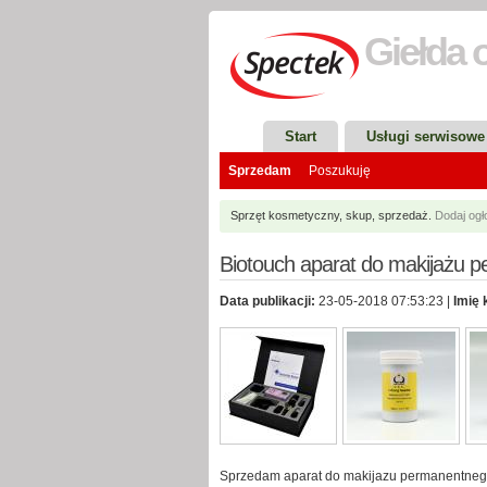
Giełda
o
Start
Usługi serwisowe
Sprzedam
Poszukuję
Sprzęt kosmetyczny, skup, sprzedaż.
Dodaj og
Biotouch aparat do makijażu 
Data publikacji:
23-05-2018 07:53:23 |
Imię 
Sprzedam aparat do makijazu permanentnego 