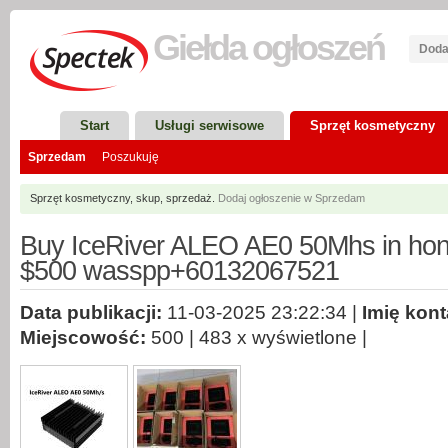
Giełda
ogłoszeń
Doda
Start
Usługi serwisowe
Sprzęt kosmetyczny
Sprzedam
Poszukuję
Sprzęt kosmetyczny, skup, sprzedaż.
Dodaj ogłoszenie w Sprzedam
Buy IceRiver ALEO AE0 50Mhs in hon
$500 wasspp+60132067521
Data publikacji:
11-03-2025 23:22:34 |
Imię kon
Miejscowość:
500 | 483 x wyświetlone |