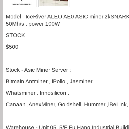
Model - IceRiver ALEO AE0 ASIC miner zkSNARK 
50Mh/s , power 100W
STOCK
$500
Stock - Asic Miner Server :
Bitmain Antminer , iPollo , Jasminer
Whatsminer , Innosilicon ,
Canaan ,AnexMiner, Goldshell, Hummer ,iBeLink, I
Warehouse - Unit 05 ,5/F Fu Hang Industrial Buil