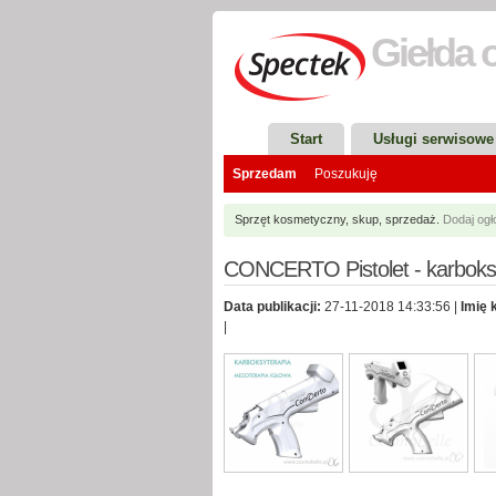
Giełda
o
Start
Usługi serwisowe
Sprzedam
Poszukuję
Sprzęt kosmetyczny, skup, sprzedaż.
Dodaj og
CONCERTO Pistolet - karboksy
Data publikacji:
27-11-2018 14:33:56 |
Imię 
|