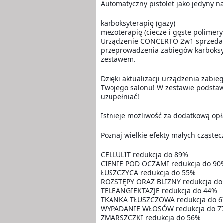
Automatyczny pistolet jako jedyny na 
karboksyterapię (gazy)
mezoterapię (ciecze i gęste polimery
Urządzenie CONCERTO 2w1 sprzedawa
przeprowadzenia zabiegów karboksyte
zestawem.
Dzięki aktualizacji urządzenia zabie
Twojego salonu! W zestawie podsta
uzupełniać!
Istnieje możliwość za dodatkową opł
Poznaj wielkie efekty małych cząste
CELLULIT redukcja do 89%
CIENIE POD OCZAMI redukcja do 90
ŁUSZCZYCA redukcja do 55%
ROZSTĘPY ORAZ BLIZNY redukcja do
TELEANGIEKTAZJE redukcja do 44%
TKANKA TŁUSZCZOWA redukcja do 
WYPADANIE WŁOSÓW redukcja do 7
ZMARSZCZKI redukcja do 56%