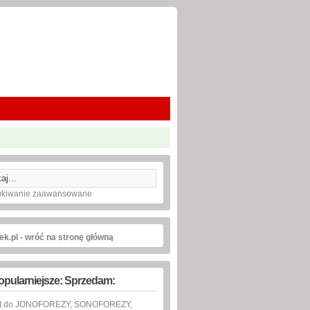
kiwanie zaawansowane
ek.pl - wróć na stronę główną
opularniejsze: Sprzedam:
at do JONOFOREZY, SONOFOREZY,