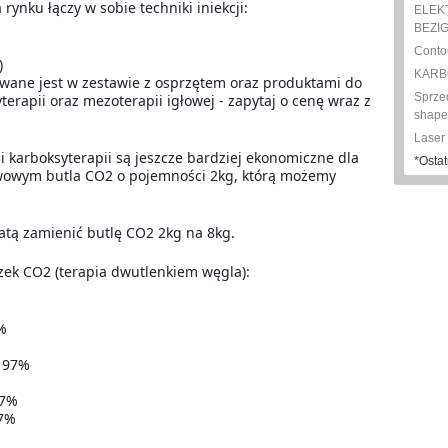
rynku łączy w sobie techniki iniekcji:
ELEK
BEZIG
Conto
)
KARBOK
ne jest w zestawie z osprzętem oraz produktami do
Sprze
rapii oraz mezoterapii igłowej - zapytaj o cenę wraz z
shape-
Laser
gi karboksyterapii są jeszcze bardziej ekonomiczne dla
*Ostat
wowym butla CO2 o pojemności 2kg, którą możemy
atą zamienić butlę CO2 2kg na 8kg.
czek CO2 (terapia dwutlenkiem węgla):
%
 97%
67%
7%