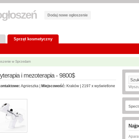
głoszeń
Dodaj nowe ogłoszenie
Sprzęt kosmetyczny
łoszenie w Sprzedam
terapia i mezoterapia - 9800$
kontaktowe:
Agnieszka |
Miejscowość:
Kraków | 2197 x wyświetlone
Wyszu
Spect
Najp
Apar