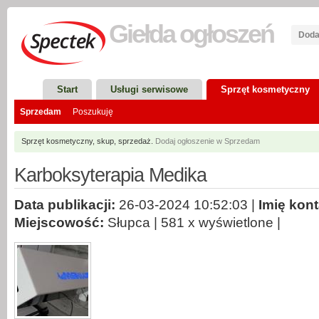
Giełda
ogłoszeń
Doda
Start
Usługi serwisowe
Sprzęt kosmetyczny
Sprzedam
Poszukuję
Sprzęt kosmetyczny, skup, sprzedaż.
Dodaj ogłoszenie w Sprzedam
Karboksyterapia Medika
Data publikacji:
26-03-2024 10:52:03 |
Imię kon
Miejscowość:
Słupca | 581 x wyświetlone |