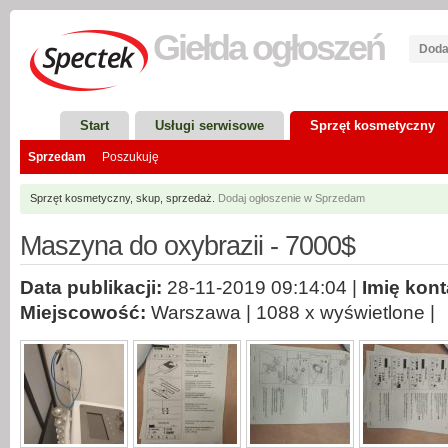
Giełda
ogłoszeń
Doda
Start
Usługi serwisowe
Sprzęt kosmetyczny
Sprzedam
Poszukuję
Sprzęt kosmetyczny, skup, sprzedaż.
Dodaj ogłoszenie w Sprzedam
Maszyna do oxybrazii - 7000$
Data publikacji:
28-11-2019 09:14:04 |
Imię kon
Miejscowość:
Warszawa | 1088 x wyświetlone |