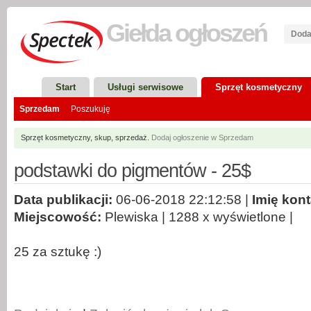
Giełda
ogłoszeń
Doda
Start
Usługi serwisowe
Sprzęt kosmetyczny
Sprzedam
Poszukuję
Sprzęt kosmetyczny, skup, sprzedaż.
Dodaj ogłoszenie w Sprzedam
podstawki do pigmentów - 25$
Data publikacji:
06-06-2018 22:12:58 |
Imię kon
Miejscowość:
Plewiska | 1288 x wyświetlone |
25 za sztukę :)