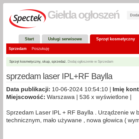
Giełda
ogłoszeń
Doda
Start
Usługi serwisowe
Sprzęt kosmetyczny
Sprzedam
Poszukuję
Sprzęt kosmetyczny, skup, sprzedaż.
Dodaj ogłoszenie w Sprzedam
sprzedam laser IPL+RF Baylla
Data publikacji:
10-06-2024 10:54:10 |
Imię kon
Miejscowość:
Warszawa | 536 x wyświetlone |
Sprzedam Laser IPL + RF Baylla . Urządzenie w 
technicznym, mało używane , nowa głowica ( wym