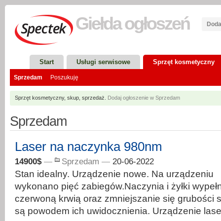
Giełda
ogłoszeń
Doda
Start
Usługi serwisowe
Sprzęt kosmetyczny
Sprzedam
Poszukuję
Sprzęt kosmetyczny, skup, sprzedaż.
Dodaj ogłoszenie w Sprzedam
Sprzedam
Laser na naczynka 980nm
14900$
—
Sprzedam
—
20-06-2022
Stan idealny. Urządzenie nowe. Na urządzeniu
wykonano pięć zabiegów.Naczynia i żyłki wypeł
czerwoną krwią oraz zmniejszanie się grubości s
są powodem ich uwidocznienia. Urządzenie lase