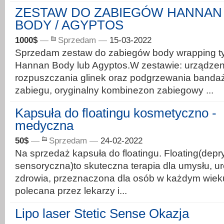
ZESTAW DO ZABIEGÓW HANNAN
BODY / AGYPTOS
1000$
—
Sprzedam
—
15-03-2022
Sprzedam zestaw do zabiegów body wrapping t
Hannan Body lub Agyptos.W zestawie: urządzen
rozpuszczania glinek oraz podgrzewania banda
zabiegu, oryginalny kombinezon zabiegowy ...
Kapsuła do floatingu kosmetyczno -
medyczna
50$
—
Sprzedam
—
24-02-2022
Na sprzedaż kapsuła do floatingu. Floating(dep
sensoryczna)to skuteczna terapia dla umysłu, ur
zdrowia, przeznaczona dla osób w każdym wieku,
polecana przez lekarzy i...
Lipo laser Stetic Sense Okazja