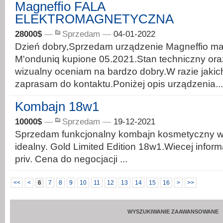
Magneffio FALA
ELEKTROMAGNETYCZNA
28000$
—
Sprzedam
—
04-01-2022
Dzień dobry,Sprzedam urządzenie Magneffio ma
M'onduniq kupione 05.2021.Stan techniczny ora
wizualny oceniam na bardzo dobry.W razie jakic
zaprasam do kontaktu.Poniżej opis urządzenia...
Kombajn 18w1
10000$
—
Sprzedam
—
19-12-2021
Sprzedam funkcjonalny kombajn kosmetyczny w
idealny. Gold Limited Edition 18w1.Wiecej inform
priv. Cena do negocjacji ...
<<
<
6
7
8
9
10
11
12
13
14
15
16
>
>>
WYSZUKIWANIE ZAAWANSOWANE