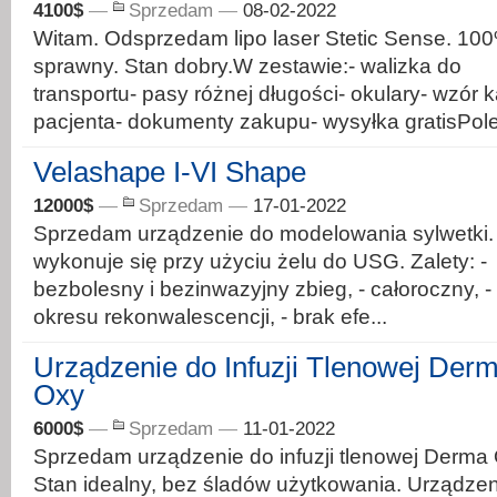
4100$
—
Sprzedam
—
08-02-2022
Witam. Odsprzedam lipo laser Stetic Sense. 10
sprawny. Stan dobry.W zestawie:- walizka do
transportu- pasy różnej długości- okulary- wzór k
pacjenta- dokumenty zakupu- wysyłka gratisPole
Velashape I-VI Shape
12000$
—
Sprzedam
—
17-01-2022
Sprzedam urządzenie do modelowania sylwetki.
wykonuje się przy użyciu żelu do USG. Zalety: -
bezbolesny i bezinwazyjny zbieg, - całoroczny, -
okresu rekonwalescencji, - brak efe...
Urządzenie do Infuzji Tlenowej Der
Oxy
6000$
—
Sprzedam
—
11-01-2022
Sprzedam urządzenie do infuzji tlenowej Derma
Stan idealny, bez śladów użytkowania. Urządzen