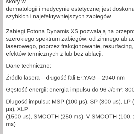
skóry w
dermatologii i medycynie estetycznej jest dosko
szybkich i najefektywniejszych zabiegów.
Zabiegi Fotona Dynamis XS pozwalają na przepr
szerokiego spektrum zabiegów: od zimnego abla
laserowego, poprzez frakcjonowanie, resurfacing,
efektów termicznych z lub bez ablacji.
Dane techniczne:
Źródło lasera – długość fali Er:YAG – 2940 nm
Gęstość energii; energia impulsu do 96 J/cm²; 30
Długość impulsu: MSP (100 μs), SP (300 μs), LP 
μs), XLP
(1500 μs), SMOOTH (250 ms), V SMOOTH (100, 2
ms)