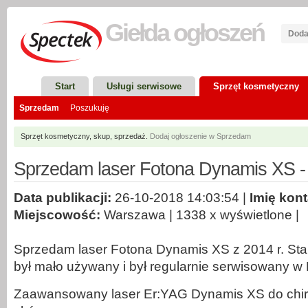
Giełda
ogłoszeń
Doda
Start
Usługi serwisowe
Sprzęt kosmetyczny
Sprzedam
Poszukuję
Sprzęt kosmetyczny, skup, sprzedaż.
Dodaj ogłoszenie w Sprzedam
Sprzedam laser Fotona Dynamis XS 
Data publikacji:
26-10-2018 14:03:54 |
Imię kon
Miejscowość:
Warszawa | 1338 x wyświetlone |
Sprzedam laser Fotona Dynamis XS z 2014 r. Stan
był mało używany i był regularnie serwisowany w
Zaawansowany laser Er:YAG Dynamis XS do chirur